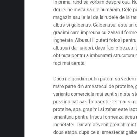
In primul rand sa vorbim despre oua. Nu
doi lei ne invita sa i le numaram. Cele 
magazin sau le iei de la rudele de la ta
albus si galbenus. Galbenusul este un 
grasimi care impreuna cu zaharul forme
inghetata. Albusul il puteti folosi pent
albusuri dar, uneori, daca faci o bezea 
obtinuta pentru a imbunatati strucutura 
faci mai aerata.
Daca ne gandim putin putem sa vedem c
mare parte din amestecul de proteine, gr
varianta comerciala mai sunt si niste st
prea indicat sa-i folosesti. Cel mai s
proteine, apa, grasimi si zahar este la
smantana pentru frisca formeaza acea 
inghetatei. Dar am devenit prea chimist 
doua etapa, dupa ce ai amestecat galben