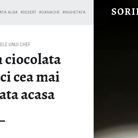
INGHETATA DIN CIOCOLATA ALBA - CUM FACI CEA MAI BUNA INGHETATA ACASA - SORIN'S KITCHN
SORI
ATA ALBA
DESERT
GANACHE
INGHETATA
Mananci sanatos Mananci gustos
ELE UNUI CHEF
 ciocolata
ci cea mai
ata acasa