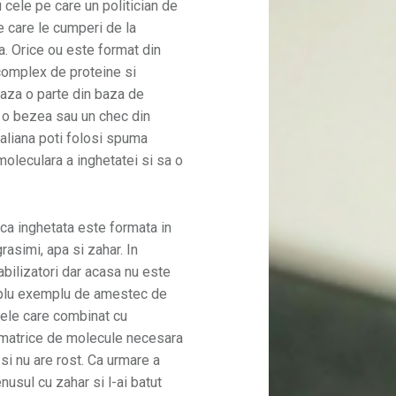
 cele pe care un politician de
pe care le cumperi de la
ra. Orice ou este format din
complex de proteine si
aza o parte din baza de
ru o bezea sau un chec din
italiana poti folosi spuma
moleculara a inghetatei si sa o
a inghetata este formata in
asimi, apa si zahar. In
abilizatori dar acasa nu este
implu exemplu de amestec de
ptele care combinat cu
matrice de molecule necesara
si nu are rost. Ca urmare a
usul cu zahar si l-ai batut