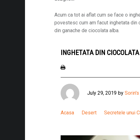
Acum ca tot ai aflat cum se face o inghe
povestesc cum am facut inghetata din c
tagram
din ganache de ciocolata alba.
am_id=3132773554
nt=2
INGHETATA DIN CIOCOLATA
r]
ebook
itchn
July 29, 2019
by
Sorin's
isplayed=page_only
e]
Acasa
Desert
Secretele unui 