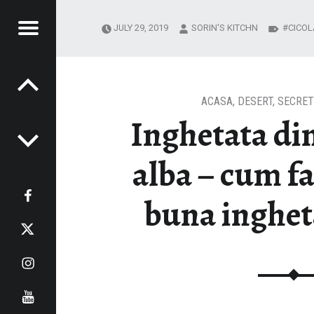
Menu
JULY 29, 2019
SORIN'S KITCHN
CICOL
Post navigation
IN'S
 KITCHN
TCHN
ACASA
,
DESERT
,
SECRET
Inghetata din
alba – cum fa
Facebook
buna inghet
Twitter
Instagram
Youtube