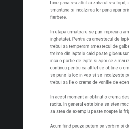
bine pana s-a albit si zaharul s-a topit,
smantana si incalzirea lor pana apar pr
fierbere.
In etapa urmatoare se pun impreuna a
inghetatei. Pentru ca amestecul de lapt
trebui sa temperam amestecul de galb
treime din laptele cald peste glbenus
inca o portie de lapte si apoi ce a mai
continuu pentru ca altfel se obtine o o
se pune la loc in vas si se incalzeste 
trebui sa fie o crema de vanilie de exe
In acest moment ai obtinut o crema des
racita. In general este bine sa stea mac
sa stea de exemplu peste noapte la frig
Acum fiind pauza putem sa vorbim si d