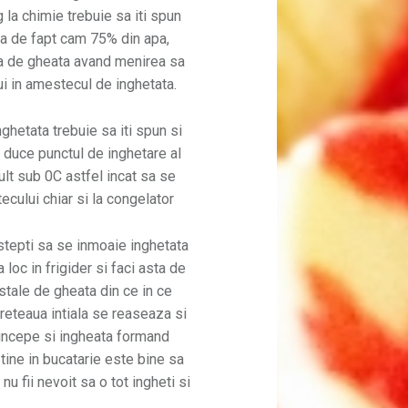
g la chimie trebuie sa iti spun
tra de fapt cam 75% din apa,
ea de gheata avand menirea sa
ui in amestecul de inghetata.
ghetata trebuie sa iti spun si
l duce punctul de inghetare al
lt sub 0C astfel incat sa se
cului chiar si la congelator
stepti sa se inmoaie inghetata
 loc in frigider si faci asta de
stale de gheata din ce in ce
reteaua intiala se reaseaza si
i incepe si ingheata formand
 tine in bucatarie este bine sa
nu fii nevoit sa o tot ingheti si