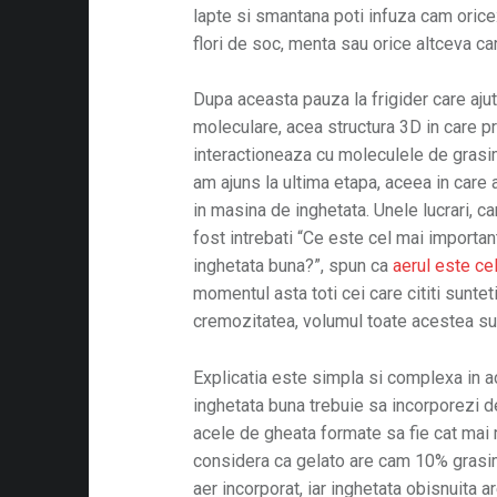
lapte si smantana poti infuza cam orice:
flori de soc, menta sau orice altceva c
Dupa aceasta pauza la frigider care aju
moleculare, acea structura 3D in care pr
interactioneaza cu moleculele de grasi
am ajuns la ultima etapa, aceea in care
in masina de
inghetata. Unele lucrari, c
fost intrebati “Ce este cel mai importan
inghetata buna?”, spun ca
aerul este ce
momentul asta toti cei care cititi sunte
cremozitatea, volumul toate acestea su
Explicatia este simpla si complexa in a
inghetata buna trebuie sa incorporezi d
acele de gheata formate sa fie cat mai
considera ca gelato are cam 10% grasi
aer incorporat, iar inghetata obisnuita