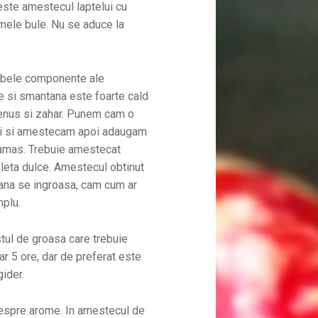
 este amestecul laptelui cu
imele bule. Nu se aduce la
mbele componente ale
e si smantana este foarte cald
enus si zahar. Punem cam o
uri si amestecam apoi adaugam
 ramas. Trebuie amestecat
mleta dulce. Amestecul obtinut
pana se ingroasa, cam cum ar
mplu.
tul de groasa care trebuie
ar 5 ore, dar de preferat este
ider.
espre arome. In amestecul de