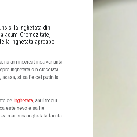
ns si la inghetata din
na acum. Cremozitate,
 de la inghetata aproape
, nu am incercat inca varianta
spre inghetata din ciocolata
 acasa, si sa fie cel putin la
nte de
inghetata
, anul trecut
ca este nevoie sa fie
 cea mai buna inghetata facuta