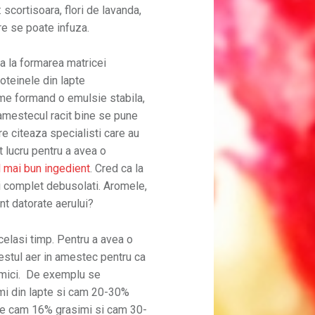
 scortisoara, flori de lavanda,
are se poate infuza.
ta la formarea matricei
oteinele din lapte
me formand o emulsie stabila,
 amestecul racit bine se pune
are citeaza specialisti care au
t lucru pentru a avea o
l mai bun ingedient
. Cred ca la
ti complet debusolati. Aromele,
nt datorate aerului?
celasi timp. Pentru a avea o
estul aer in amestec pentru ca
 mici. De exemplu se
mi din lapte si cam 20-30%
 are cam 16% grasimi si cam 30-