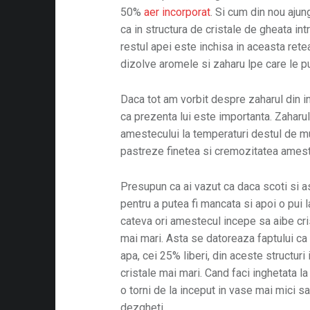
50%
aer incorporat
. Si cum din nou ajun
ca in structura de cristale de gheata in
restul apei este inchisa in aceasta ret
dizolve aromele si zaharu lpe care le p
Daca tot am vorbit despre zaharul din in
ca prezenta lui este importanta. Zaharu
amestecului la temperaturi destul de mu
pastreze finetea si cremozitatea ameste
Presupun ca ai vazut ca daca scoti si a
pentru a putea fi mancata si apoi o pui la
cateva ori amestecul incepe sa aibe cri
mai mari. Asta se datoreaza faptului ca 
apa, cei 25% liberi, din aceste structur
cristale mai mari. Cand faci inghetata la
o torni de la inceput in vase mai mici sa 
dezgheti.