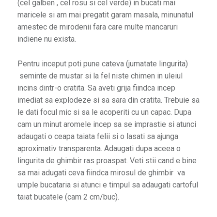
(cel galben , cel rosu si cel verde) in bucati mai
maricele si am mai pregatit garam masala, minunatul
amestec de mirodenii fara care multe mancaruri
indiene nu exista.
Pentru inceput poti pune cateva (jumatate lingurita)
seminte de mustar si la fel niste chimen in uleiul
incins dintr-o cratita. Sa aveti grija fiindca incep
imediat sa explodeze si sa sara din cratita. Trebuie sa
le dati focul mic si sa le acoperiti cu un capac. Dupa
cam un minut aromele incep sa se imprastie si atunci
adaugati o ceapa taiata felii si o lasati sa ajunga
aproximativ transparenta. Adaugati dupa aceea o
lingurita de ghimbir ras proaspat. Veti stii cand e bine
sa mai adugati ceva fiindca mirosul de ghimbir va
umple bucataria si atunci e timpul sa adaugati cartoful
taiat bucatele (cam 2 cm/buc).