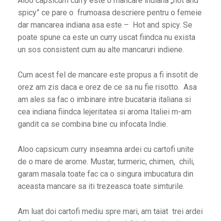
Aloo capsicum curry este o mancare indiana „hot and
spicy” ce pare o frumoasa descriere pentru o femeie
dar mancarea indiana asa este – Hot and spicy. Se
poate spune ca este un curry uscat fiindca nu exista
un sos consistent cum au alte mancaruri indiene.
Cum acest fel de mancare este propus a fi insotit de
orez am zis daca e orez de ce sa nu fie risotto. Asa
am ales sa fac o imbinare intre bucataria italiana si
cea indiana fiindca lejeritatea si aroma Italiei m-am
gandit ca se combina bine cu infocata Indie.
Aloo capsicum curry inseamna ardei cu cartofi unite
de o mare de arome. Mustar, turmeric, chimen, chili,
garam masala toate fac ca o singura imbucatura din
aceasta mancare sa iti trezeasca toate simturile.
Am luat doi cartofi mediu spre mari, am taiat trei ardei