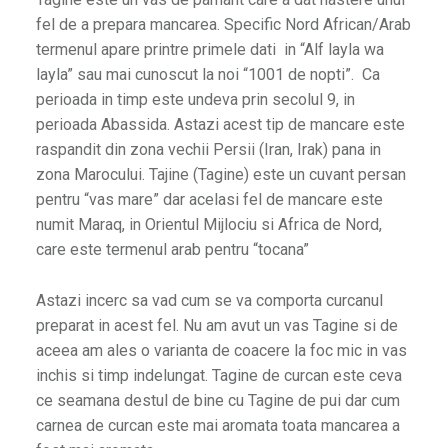
fel de a prepara mancarea. Specific Nord African/Arab
termenul apare printre primele dati in “Alf layla wa
layla” sau mai cunoscut la noi “1001 de nopti”. Ca
perioada in timp este undeva prin secolul 9, in
perioada Abassida. Astazi acest tip de mancare este
raspandit din zona vechii Persii (Iran, Irak) pana in
zona Marocului. Tajine (Tagine) este un cuvant persan
pentru “vas mare” dar acelasi fel de mancare este
numit Maraq, in Orientul Mijlociu si Africa de Nord,
care este termenul arab pentru “tocana”
Astazi incerc sa vad cum se va comporta curcanul
preparat in acest fel. Nu am avut un vas Tagine si de
aceea am ales o varianta de coacere la foc mic in vas
inchis si timp indelungat. Tagine de curcan este ceva
ce seamana destul de bine cu Tagine de pui dar cum
carnea de curcan este mai aromata toata mancarea a