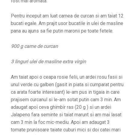
fost mai aromata.
Pentru inceput am luat carnea de curcan si am taiat 12
bucati egale. Am prajit usor bucatile in ulei de masline
pana au ajuns sa fie putin maronii pe toate fetele.
900 g carne de curcan
3 linguri ulei de masline extra virgin
Am taiat apoi o ceapa rosie felii, un ardei rosu fasii si
unul verde cu galben (gasit in piata si cumparat pentru
ca arata foarte interesant) le-am pus in tigaia in care
prajisem curcanul si le-am sotat putin cam 3 min. Am
adaugat apoi ceva ghimbir ras (20 g ) si un ardei
Jalapeno fara seminte si taiat marunt si am mai lasat
cam 3 min la foc mic-mediu. Apoi am adaugat 3
tomate prunisoare taiate cuburi mici si doi catei mari