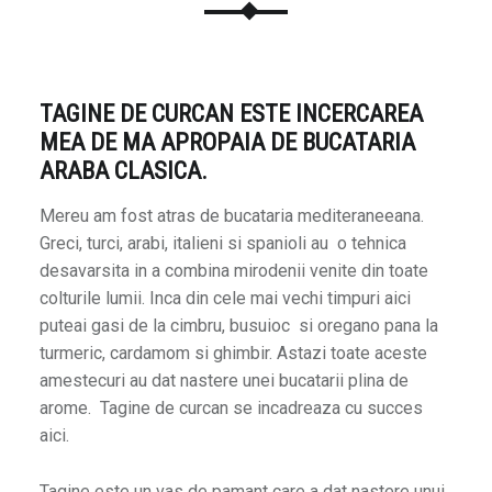
TAGINE DE CURCAN ESTE INCERCAREA
MEA DE MA APROPAIA DE BUCATARIA
ARABA CLASICA.
Mereu am fost atras de bucataria mediteraneeana.
Greci, turci, arabi, italieni si spanioli au o tehnica
desavarsita in a combina mirodenii venite din toate
colturile lumii. Inca din cele mai vechi timpuri aici
puteai gasi de la cimbru, busuioc si oregano pana la
turmeric, cardamom si ghimbir. Astazi toate aceste
amestecuri au dat nastere unei bucatarii plina de
arome. Tagine de curcan se incadreaza cu succes
aici.
Tagine este un vas de pamant care a dat nastere unui