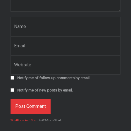
Name
*
Email
*
Website
Notify me of follow-up comments by email.
Notify me of new posts by email.
WordPress Anti Spam
by WP-SpamShield