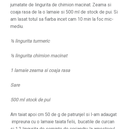
jumatate de lingurita de chimion macinat. Zeama si
coaja rasa de la o lamaie si 500 ml de stock de pui. Si
am
am lasat totul sa fiarba incet cam 10 min la foc mic-
d=3132773554
mediu.
2
½ lingurita turmeric
½ lingurita chimion macinat
k
n
1 lamaie zeama si coaja rasa
ayed=page_only
Sare
500 ml stock de pui
Am taiat apoi cm 50 de g de patrunjel si l-am adaugat
impreuna cu o lamaie taiata felii, bucatile de curcan
si 1.2 lingurita de seminte de coriandru la amestecul