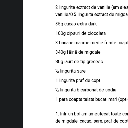
2 lingurite extract de vanilie (am ales
vanilie/0.5 lingurita extract de migda
35g cacao extra dark
tagram
100g cipsuri de ciocolata
am_id=3132773554
nt=2
3 banane marime medie foarte coap
r]
340g făină de migdale
80g iaurt de tip grecesc
½ lingurita sare
ebook
itchn
1 lingurita praf de copt
½ lingurita bicarbonat de sodiu
isplayed=page_only
1 para coapta taiata bucati mari (opti
e]
1. Intr-un bol am amestecat toate c
de migdale, cacao, sare, praf de cop