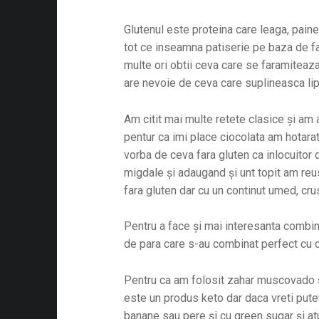
Glutenul este proteina care leaga, paine, p
tot ce inseamna patiserie pe baza de fa
multe ori obtii ceva care se faramiteaza
are nevoie de ceva care suplineasca lip
Am citit mai multe retete clasice și am 
pentur ca imi place ciocolata am hotarat 
vorba de ceva fara gluten ca inlocuitor 
migdale și adaugand și unt topit am reu
fara gluten dar cu un continut umed, cru
Pentru a face și mai interesanta combin
de para care s-au combinat perfect cu c
Pentru ca am folosit zahar muscovado ș
este un produs keto dar daca vreti pute
banane sau pere și cu green sugar și at