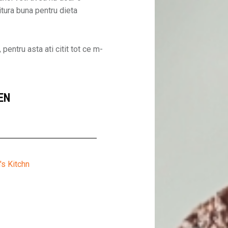
itura buna pentru dieta
pentru asta ati citit tot ce m-
EN
's Kitchn