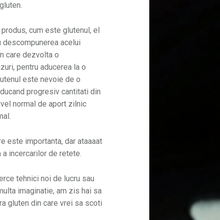
 gluten.
produs, cum este glutenul, el
u descompunerea acelui
în care dezvolta o
azuri, pentru aducerea la o
lutenul este nevoie de o
oducand progresiv cantitati din
ivel normal de aport zilnic
mal.
e este importanta, dar ataaaat
 a incercarilor de retete.
erce tehnici noi de lucru sau
multa imaginatie, am zis hai sa
 gluten din care vrei sa scoti