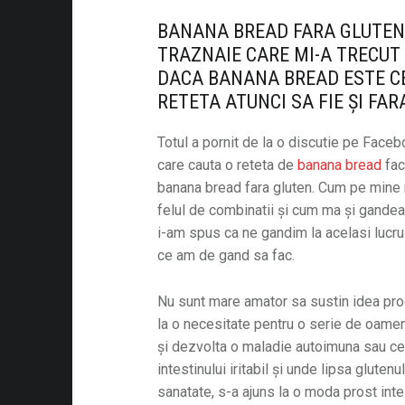
BANANA BREAD FARA GLUTEN
TRAZNAIE CARE MI-A TRECUT 
DACA BANANA BREAD ESTE C
RETETA ATUNCI SA FIE ȘI FAR
Totul a pornit de la o discutie pe Fac
care cauta o reteta de
banana bread
fac
banana bread fara gluten. Cum pe mine 
felul de combinatii și cum ma și gand
i-am spus ca ne gandim la acelasi lucru 
ce am de gand sa fac.
Nu sunt mare amator sa sustin idea prod
la o necesitate pentru o serie de oame
și dezvolta o maladie autoimuna sau ce
intestinului iritabil și unde lipsa gluten
sanatate, s-a ajuns la o moda prost inte