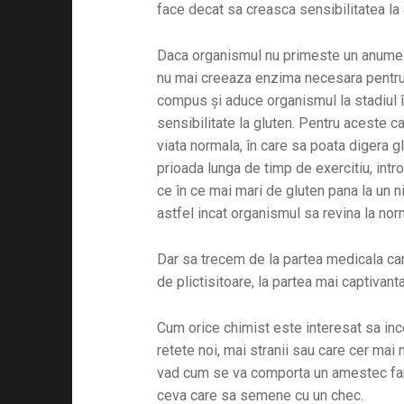
face decat sa creasca sensibilitatea la
Daca organismul nu primeste un anume 
nu mai creeaza enzima necesara pentr
compus și aduce organismul la stadiul 
sensibilitate la gluten. Pentru aceste c
viata normala, în care sa poata digera g
prioada lunga de timp de exercitiu, intr
ce în ce mai mari de gluten pana la un n
astfel incat organismul sa revina la nor
Dar sa trecem de la partea medicala car
de plictisitoare, la partea mai captivanta
Cum orice chimist este interesat sa inc
retete noi, mai stranii sau care cer mai 
vad cum se va comporta un amestec fara
ceva care sa semene cu un chec.