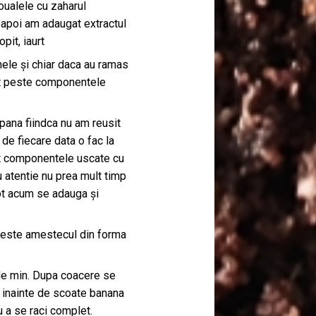
oualele cu zaharul
poi am adaugat extractul
pit, iaurt
anele și chiar daca au ramas
gat peste componentele
na fiindca nu am reusit
 de fiecare data o fac la
t componentele uscate cu
 atentie nu prea mult timp
ot acum se adauga și
 peste amestecul din forma
 de min. Dupa coacere se
 inainte de scoate banana
u a se raci complet.