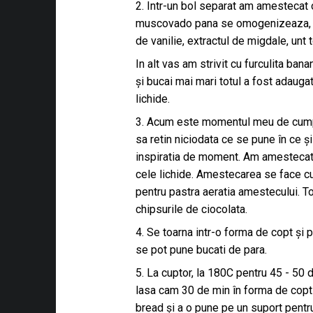
2. Intr-un bol separat am amestecat 
muscovado pana se omogenizeaza, a
de vanilie, extractul de migdale, unt to
In alt vas am strivit cu furculita ban
și bucai mai mari totul a fost adau
lichide.
3. Acum este momentul meu de cumpa
sa retin niciodata ce se pune în ce și
inspiratia de moment. Am amesteca
cele lichide. Amestecarea se face cu
pentru pastra aeratia amestecului. T
chipsurile de ciocolata.
4. Se toarna intr-o forma de copt și
se pot pune bucati de para.
5. La cuptor, la 180C pentru 45 - 50
lasa cam 30 de min în forma de copt
bread și a o pune pe un suport pentr