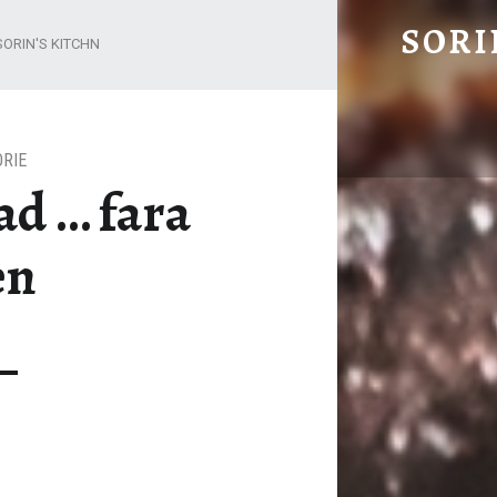
BANANA BREAD ... FARA GLUTEN - SORIN'S KITCHN
SORI
SORIN'S KITCHN
Mananci sanatos Mananci gustos
ORIE
ad … fara
en