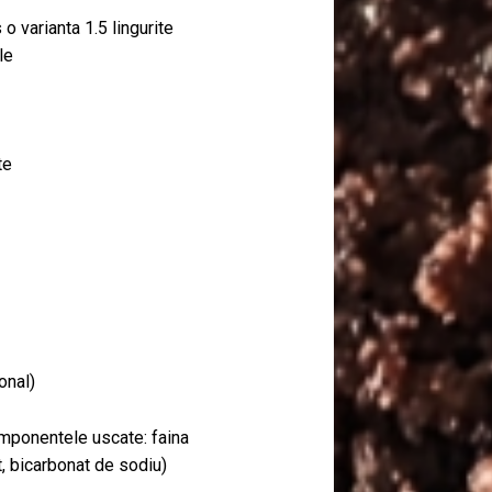
 o varianta 1.5 lingurite
le
te
onal)
omponentele uscate: faina
t, bicarbonat de sodiu)