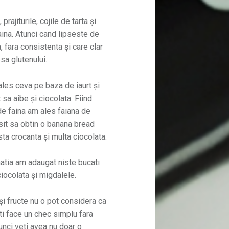
rajiturile, cojile de tarta și
ina. Atunci cand lipseste de
, fara consistenta și care clar
sa glutenului.
ales ceva pe baza de iaurt și
sa aibe și ciocolata. Fiind
de faina am ales faiana de
sit sa obtin o banana bread
sta crocanta și multa ciocolata.
atia am adaugat niste bucati
iocolata și migdalele.
i fructe nu o pot considera ca
ti face un chec simplu fara
unci veti avea nu doar o