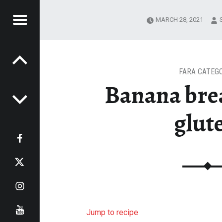
Menu
MARCH 28, 2021
Post navigation
IN'S
TCHN
TCHN
FARA CATEG
Banana bre
glut
Facebook
Twitter
Instagram
Youtube
Jump to recipe