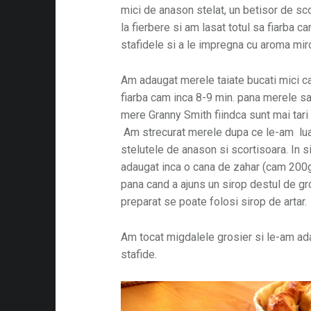
mici de anason stelat, un betisor de sc
la fierbere si am lasat totul sa fiarba c
stafidele si a le impregna cu aroma miro
Am adaugat merele taiate bucati mici c
fiarba cam inca 8-9 min. pana merele sa
mere Granny Smith fiindca sunt mai tari 
Am strecurat merele dupa ce le-am lua
stelutele de anason si scortisoara. In s
adaugat inca o cana de zahar (cam 200
pana cand a ajuns un sirop destul de gros
preparat se poate folosi sirop de artar.
Am tocat migdalele grosier si le-am a
stafide.