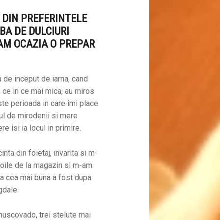
 DIN PREFERINTELE
BA DE DULCIURI
 AM OCAZIA O PREPAR
 de inceput de iarna, cand
n ce in ce mai mica, au miros
te perioada in care imi place
ul de mirodenii si mere
 isi ia locul in primire.
ta din foietaj, invarita si m-
foile de la magazin si m-am
a cea mai buna a fost dupa
gdale.
 muscovado, trei stelute mai