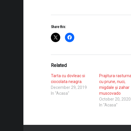
tagram
Share this:
am_id=3132773554
nt=2
r]
Related
ebook
Tarta cu dovleac si
Prajitura rasturn
itchn
ciocolata neagra.
cu prune, nuci,
December 29, 2019
migdale și zahar
In "Acasa"
muscovado
isplayed=page_only
October 20, 2020
e]
In "Acasa"