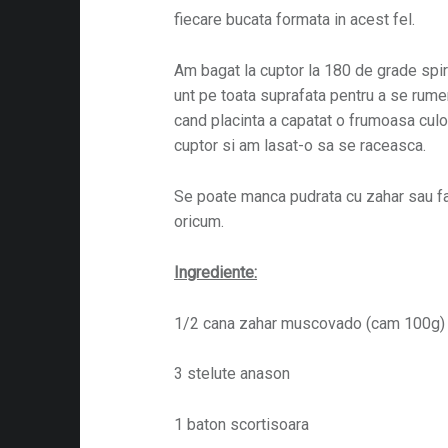
fiecare bucata formata in acest fel.
Am bagat la cuptor la 180 de grade spira
unt pe toata suprafata pentru a se rum
cand placinta a capatat o frumoasa cul
cuptor si am lasat-o sa se raceasca.
Se poate manca pudrata cu zahar sau fa
oricum.
Ingrediente:
1/2 cana zahar muscovado (cam 100g)
3 stelute anason
1 baton scortisoara