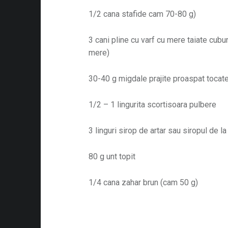
1/2 cana stafide cam 70-80 g)
3 cani pline cu varf cu mere taiate cubu
mere)
30-40 g migdale prajite proaspat tocate
1/2 – 1 lingurita scortisoara pulbere
3 linguri sirop de artar sau siropul de l
80 g unt topit
1/4 cana zahar brun (cam 50 g)