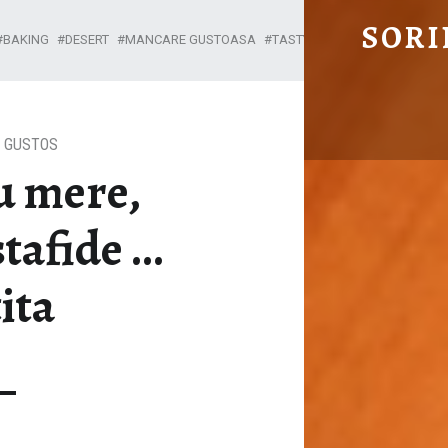
PLACINTA CU MERE, MIGDALE SI STAFIDE … INVARTITA - SORIN'S KITCHN
SORI
BAKING
DESERT
MANCARE GUSTOASA
TASTY FOOD
Mananci sanatos Mananci gustos
 GUSTOS
u mere,
stafide …
ita