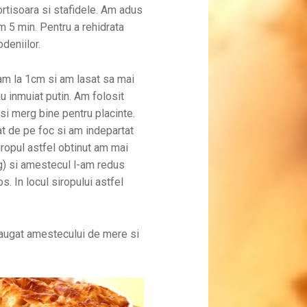
ortisoara si stafidele. Am adus
am 5 min. Pentru a rehidrata
deniilor.
am la 1cm si am lasat sa mai
u inmuiat putin. Am folosit
si merg bine pentru placinte.
t de pe foc si am indepartat
iropul astfel obtinut am mai
g) si amestecul l-am redus
. In locul siropului astfel
daugat amestecului de mere si