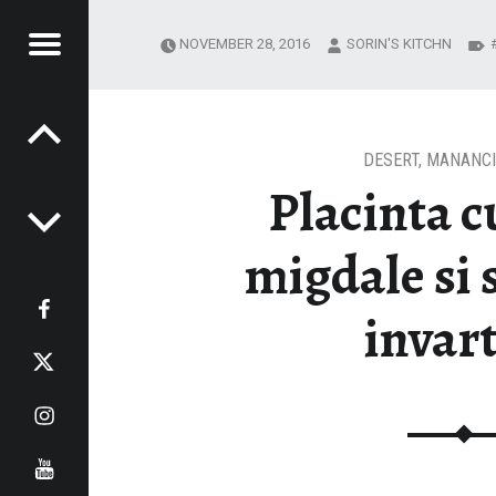
Menu
NOVEMBER 28, 2016
SORIN'S KITCHN
Post navigation
IN'S
ITCHN
TCHN
DESERT
,
MANANCI
Placinta c
migdale si 
Facebook
invart
Twitter
Instagram
Youtube