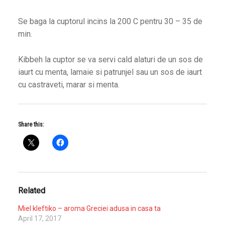
Se baga la cuptorul incins la 200 C pentru 30 – 35 de
am
min.
d=3132773554
2
Kibbeh la cuptor se va servi cald alaturi de un sos de
iaurt cu menta, lamaie si patrunjel sau un sos de iaurt
cu castraveti, marar si menta.
k
n
Share this:
ayed=page_only
Related
Miel kleftiko – aroma Greciei adusa in casa ta
April 17, 2017