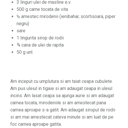
3 linguri ulei de masline e.v.
500 g carne tocata de vita
½ amestec mirodenii (ienibahar, scortisoara, piper
negru)
sare
1 lingurita sirop de rodii
¾ cana de ulei de rapita
50 g unt
Am inceput cu umplutura si am taiat ceapa cubulete.
Am pus uleiul in tigaie si am adaugat ceapa in uleiul
incins. Am lasat ceapa sa ajunga aurie si am adaugat
carnea tocata, mirodeniile si am amestecat pana
carnea aproape s-a gatit. Am adaugat siropul de rodii
si am mai amestecat cateva minute si am luat de pe
foc carnea aproape gatita.