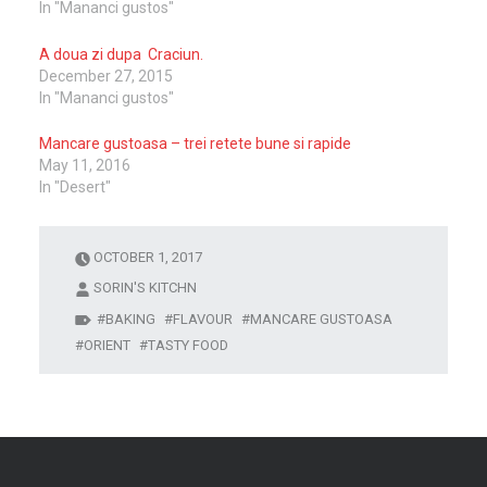
In "Mananci gustos"
A doua zi dupa Craciun.
December 27, 2015
In "Mananci gustos"
Mancare gustoasa – trei retete bune si rapide
May 11, 2016
In "Desert"
OCTOBER 1, 2017
SORIN'S KITCHN
BAKING
FLAVOUR
MANCARE GUSTOASA
ORIENT
TASTY FOOD