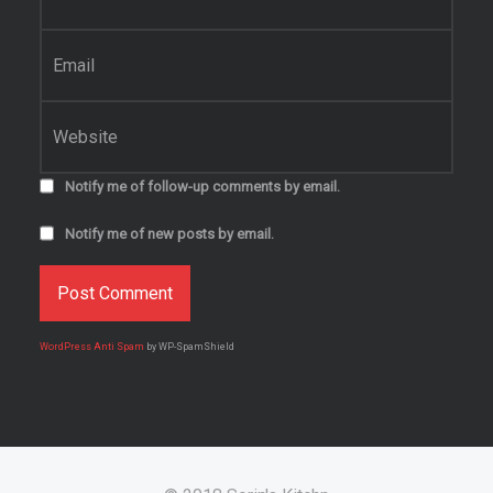
Email
*
Website
Notify me of follow-up comments by email.
Notify me of new posts by email.
WordPress Anti Spam
by WP-SpamShield