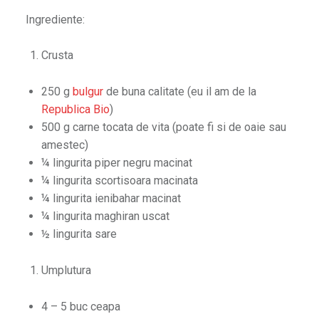
Ingrediente:
Crusta
250 g
bulgur
de buna calitate (eu il am de la
Republica Bio
)
500 g carne tocata de vita (poate fi si de oaie sau
amestec)
¼ lingurita piper negru macinat
¼ lingurita scortisoara macinata
¼ lingurita ienibahar macinat
¼ lingurita maghiran uscat
½ lingurita sare
Umplutura
4 – 5 buc ceapa